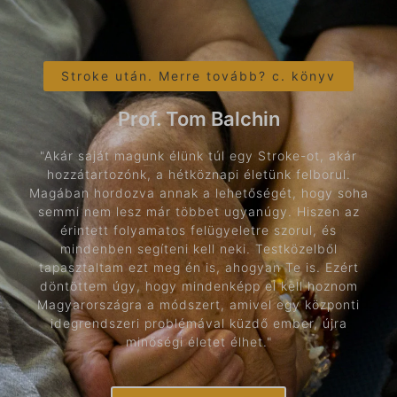
Stroke után. Merre tovább? c. könyv
Prof. Tom Balchin
"Akár saját magunk élünk túl egy Stroke-ot, akár
hozzátartozónk, a hétköznapi életünk felborul.
Magában hordozva annak a lehetőségét, hogy soha
semmi nem lesz már többet ugyanúgy. Hiszen az
érintett folyamatos felügyeletre szorul, és
mindenben segíteni kell neki. Testközelből
tapasztaltam ezt meg én is, ahogyan Te is. Ezért
döntöttem úgy, hogy mindenképp el kell hoznom
Magyarországra a módszert, amivel egy központi
idegrendszeri problémával küzdő ember, újra
minőségi életet élhet."