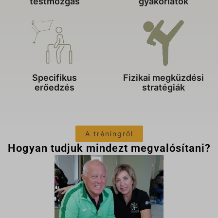
testmozgás
gyakorlatok
Specifikus
Fizikai megküzdési
erőedzés
stratégiák
A tréningről
Hogyan tudjuk mindezt megvalósítani?