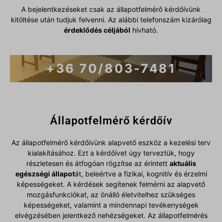
A bejelentkezéseket csak az állapotfelmérő kérdőívünk
kitöltése után tudjuk felvenni. Az alábbi telefonszám kizárólag
érdeklődés céljából
hívható.
+36 70/803-7481
Állapotfelmérő kérdőív
Az állapotfelmérő kérdőívünk alapvető eszköz a kezelési terv
kialakításához. Ezt a kérdőívet úgy terveztük, hogy
részletesen és átfogóan rögzítse az érintett
aktuális
egészségi állapot
át, beleértve a fizikai, kognitív és érzelmi
képességeket. A kérdések segítenek felmérni az alapvető
mozgásfunkciókat, az önálló életvitelhez szükséges
képességeket, valamint a mindennapi tevékenységek
elvégzésében jelentkező nehézségeket. Az állapotfelmérés