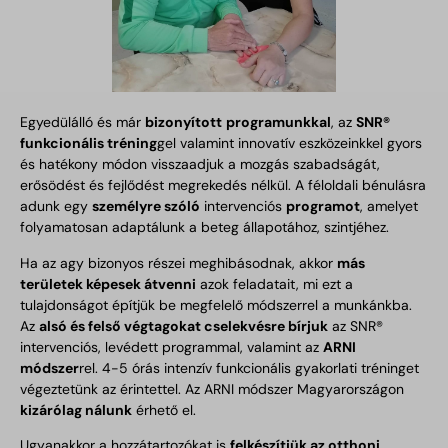
Egyedülálló és már
bizonyított
programunkkal
, az
SNR®
funkcionális tréning
gel valamint innovatív eszközeinkkel gyors
és hatékony módon visszaadjuk a mozgás szabadságát,
erősödést és fejlődést megrekedés nélkül. A féloldali bénulásra
adunk egy
személyre szóló
intervenciós
programot
, amelyet
folyamatosan adaptálunk a beteg állapotához, szintjéhez.
Ha az agy bizonyos részei meghibásodnak, akkor
más
területek képesek átvenni
azok feladatait, mi ezt a
tulajdonságot építjük be megfelelő módszerrel a munkánkba.
Az
alsó és felső végtagokat cselekvésre bírjuk
az SNR®
intervenciós, levédett programmal, valamint az
ARNI
módszer
rel. 4-5 órás intenzív funkcionális gyakorlati tréninget
végeztetünk az érintettel. Az ARNI módszer Magyarországon
kizárólag nálunk
érhető el.
Ugyanakkor a hozzátartozókat is
felkészítjük az otthoni