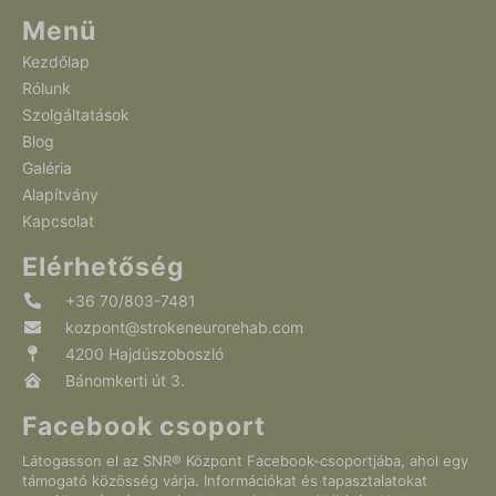
Menü
Kezdőlap
Rólunk
Szolgáltatások
Blog
Galéria
Alapítvány
Kapcsolat
Elérhetőség
+36 70/803-7481
kozpont@strokeneurorehab.com
4200 Hajdúszoboszló
Bánomkerti út 3.
Facebook csoport
Látogasson el az SNR® Központ Facebook-csoportjába, ahol egy
támogató közösség várja. Információkat és tapasztalatokat