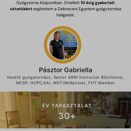
Gyógytorna Központban. Emellett
10 évig gyakorlati
oktatóként
segítettem a Debreceni Egyetem gyógytornász
hallgatóit.
Pásztor Gabriella
Vezető gyógytornász, Senior ARNI Instructor BSc(Hons),
MCSP, HCPC,AAI, MDT(McKenzie), FHT Member
ÉV TAPASZTALAT
30
+