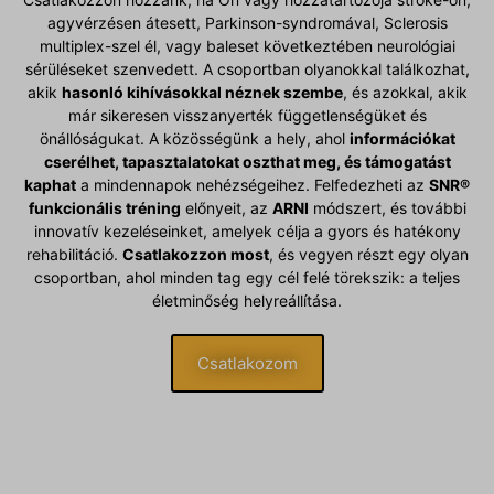
agyvérzésen átesett, Parkinson-syndromával, Sclerosis
multiplex-szel él, vagy baleset következtében neurológiai
sérüléseket szenvedett. A csoportban olyanokkal találkozhat,
akik
hasonló kihívásokkal néznek szembe
, és azokkal, akik
már sikeresen visszanyerték függetlenségüket és
önállóságukat. A közösségünk a hely, ahol
információkat
cserélhet, tapasztalatokat oszthat meg, és támogatást
kaphat
a mindennapok nehézségeihez. Felfedezheti az
SNR®
funkcionális tréning
előnyeit, az
ARNI
módszert, és további
innovatív kezeléseinket, amelyek célja a gyors és hatékony
rehabilitáció.
Csatlakozzon most
, és vegyen részt egy olyan
csoportban, ahol minden tag egy cél felé törekszik: a teljes
életminőség helyreállítása.
Csatlakozom