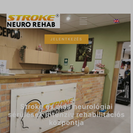
+36 70/803-7481
JELENTKEZÉS
Stroke és más neurológiai
sérülések intenzív rehabilitációs
központja