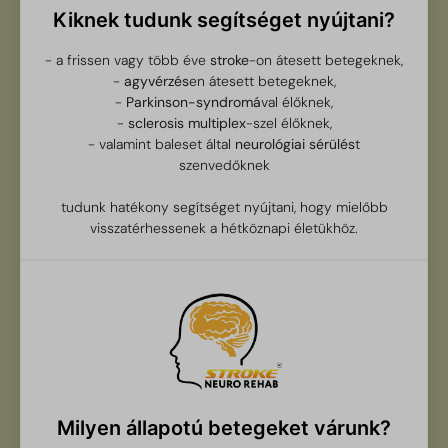
Kiknek tudunk segítséget nyújtani?
- a frissen vagy több éve
stroke
-on átesett betegeknek,
-
agyvérzés
en átesett betegeknek,
-
Parkinson-syndromá
val élőknek,
-
sclerosis multiplex
-szel élőknek,
- valamint baleset által
neurológiai sérülés
t
szenvedőknek
tudunk hatékony segítséget nyújtani, hogy mielőbb
visszatérhessenek a hétköznapi életükhöz.
Milyen állapotú betegeket várunk?