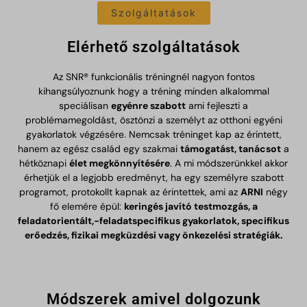
Szolgáltatások
Elérhető szolgáltatások
Az SNR® funkcionális tréningnél nagyon fontos
kihangsúlyoznunk hogy a tréning minden alkalommal
speciálisan
egyénre szabott
ami fejleszti a
problémamegoldást, ösztönzi a személyt az otthoni egyéni
gyakorlatok végzésére. Nemcsak tréninget kap az érintett,
hanem az egész család egy szakmai
támogatást, tanácsot
a
hétköznapi
élet megkönnyítésére
. A mi módszerünkkel akkor
érhetjük el a legjobb eredményt, ha egy személyre szabott
programot, protokollt kapnak az érintettek, ami az
ARNI
négy
fő elemére épül:
keringés javító testmozgás, a
feladatorientált,-feladatspecifikus gyakorlatok, specifikus
erőedzés, fizikai megküzdési vagy önkezelési stratégiák.
Módszerek amivel dolgozunk