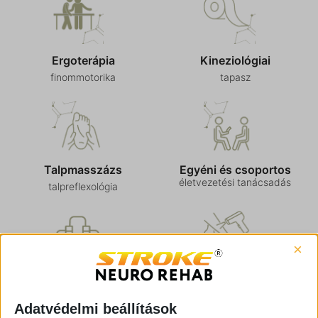
Ergoterápia
Kineziológiai
finommotorika
tapasz
Talpmasszázs
Egyéni és csoportos
életvezetési tanácsadás
talpreflexológia
×
Bemer terápia
Safe Laser
fizikai érterápia
lézer kezelés
Adatvédelmi beállítások