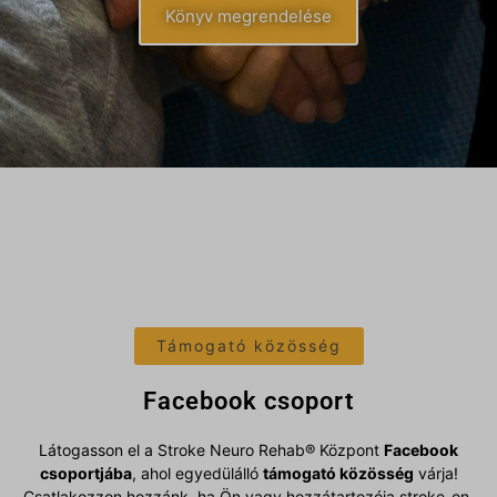
Könyv megrendelése
Támogató közösség
Facebook csoport
Látogasson el a Stroke Neuro Rehab® Központ
Facebook
csoportjába
, ahol egyedülálló
támogató közösség
várja!
Csatlakozzon hozzánk, ha Ön vagy hozzátartozója stroke-on,