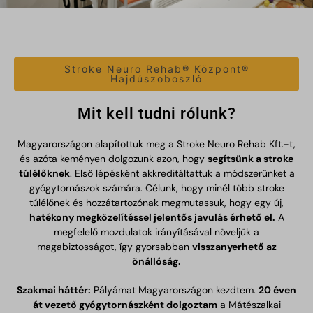
Stroke Neuro Rehab® Központ®
Hajdúszoboszló
Mit kell tudni rólunk?
Magyarországon alapítottuk meg a Stroke Neuro Rehab Kft.-t,
és azóta keményen dolgozunk azon, hogy
segítsünk a stroke
túlélőknek
. Első lépésként akkreditáltattuk a módszerünket a
gyógytornászok számára. Célunk, hogy minél több stroke
túlélőnek és hozzátartozónak megmutassuk, hogy egy új,
hatékony megközelítéssel jelentős javulás érhető el.
A
megfelelő mozdulatok irányításával növeljük a
magabiztosságot, így gyorsabban
visszanyerhető az
önállóság.
Szakmai háttér:
Pályámat Magyarországon kezdtem.
20 éven
át vezető gyógytornászként dolgoztam
a Mátészalkai