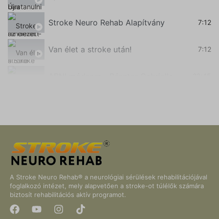
Stroke Neuro Rehab Alapítvány
7:12
Van élet a stroke után!
7:12
ARNI módszer - Pásztor Gabriella
22:45
Stroke Neuro Rehab - ARNI tábor - Detk 2021
9:21
A Stroke Neuro Rehab® a neurológiai sérülések rehabilitációjával
foglalkozó intézet, mely alapvetően a stroke-ot túlélők számára
biztosít rehabilitációs aktív programot.