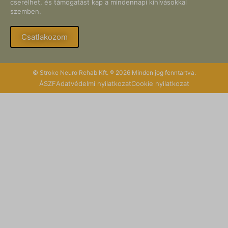
cserélhet, és támogatást kap a mindennapi kihívásokkal
szemben.
Csatlakozom
© Stroke Neuro Rehab Kft. ® 2026 Minden jog fenntartva.
ÁSZF
Adatvédelmi nyilatkozat
Cookie nyilatkozat