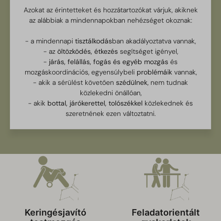
Azokat az érintetteket és hozzátartozókat várjuk, akiknek
az alábbiak a mindennapokban nehézséget okoznak:
- a mindennapi
tisztálkodás
ban akadályoztatva vannak,
- az
öltözködés, étkezés
segítséget igényel,
-
járás, felállás, fogás és egyéb mozgás
és
mozgáskoordinációs, egyensúlybeli
problémáik
vannak,
- akik a sérülést követően
szédülnek
, nem tudnak
közlekedni önállóan,
- akik
bottal, járókerettel, tolószékkel
közlekednek és
szeretnének ezen változtatni.
Keringésjavító
Feladatorientált