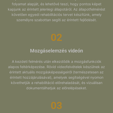
domain
folyamat alapját, és lehetővé teszi, hogy pontos képet
kapjunk az érintett jelenlegi állapotáról. Az állapotfelmérést
i18next
követően egyedi rehabilitációs tervet készítünk, amely
lang
személyre szabottan segíti az érintett fejlődését.
s_epac
SameSite
02
SL_GWPT_Show_Hide_tmp
i.ytimg.com
Mozgáselemzés videón
local.adblock360.com
www.nicdarkthemes.com
A kezdeti felmérés után elkezdődik a mozgásfunkciók
alapos feltérképezése. Rövid videofelvételek készülnek az
érintett aktuális mozgásképességeiről (természetesen az
érintett hozzájárulásával), amelyek segítségével nyomon
követhetjük a rehabilitáció előrehaladását, és vizuálisan
dokumentálhatjuk az előrelépéseket.
03