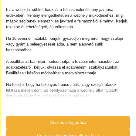
Ez a weboldal sütiket használ a felhasználói élmény javítása
érdekében. Néhány elengedhetetlen a webhely működéséhez, míg
mások segítenek elemezni és javítani a felhasználói élményt. Kérjük,
tekintse át lehetőségeit, és válasszon.
Ultrahang
Osteoporosis
gyulladáscsökkentő
csontritkulás gyógytorna
Ha 16 évesnél fiatalabb, kérjük, győződjön meg arról, hogy szülője
vagy gyámja beleegyezését adta, a nem alapvető sütik
használatához.
Elesés megelőzés
Masszázs
A beállításait bármikor módosíthatja, a további információkért az
adatkezelésről, kérjük, olvassa el adatvédelmi szabályzatunkat.
csoportos torna
gyógy és wellness
Beállításait később módosíthatja megváltoztathatja.
Ne feledje, hogy ha bizonyos típusú sütik, vagy szolgáltatások
Köpölyözés
letiltása mellett dönt, az befolyásolhatja a webhely által nyújtott
élményét és az általunk kínált szolgáltatásokat.
vákuumos masszázs
Gerinctréning
Alapvető
testtartásjavítás
Az alapvető sütik és szolgáltatások biztosítják az oldal megfelelő
működéséhez. Ezek a sütik és szolgáltatások a GDPR szerint nem
Összes elfogadása
igénylik a felhasználó hozzájárulását.
Részletek megjelenítése
Csak a szükségesek elfogadása